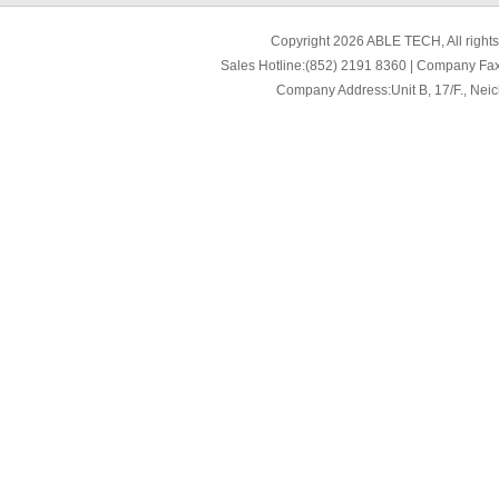
Copyright
2026 ABLE TECH, All right
Sales Hotline:(852) 2191 8360 | Company Fa
Company Address:Unit B, 17/F., Nei