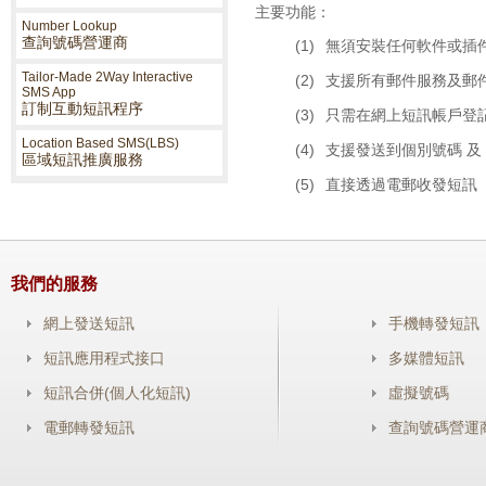
主要功能：
Number Lookup
查詢號碼營運商
(1)
無須安裝任何軟件或插
Tailor-Made 2Way Interactive
(2)
支援所有郵件服務及郵
SMS App
訂制互動短訊程序
(3)
只需在網上短訊帳戶登
Location Based SMS(LBS)
(4)
支援發送到個別號碼 及
區域短訊推廣服務
(5)
直接透過電郵收發短訊
我們的服務
網上發送短訊
手機轉發短訊
短訊應用程式接口
多媒體短訊
短訊合併(個人化短訊)
虛擬號碼
電郵轉發短訊
查詢號碼營運