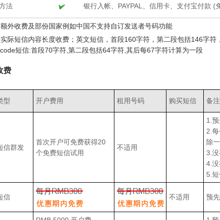
方法
银行入帐、PAYPAL、信用卡、支付宝付款 (
 需额外收费及部份国家例如中国不支持自订发送者号码功能
 按实际短信内容长度收费；英文短信，首段160字符，第二段包括146字符
nicode短信:首段70字符,第二段包括64字符,其后每67字符计算为一段
收费
类型
开户费用
租用号码
购买短信
备注
1.
2.
首次开户可免费获得20
除一
短信群发
不适用
个免费短信试用
3.
4.
5.
短信
不适用
预先