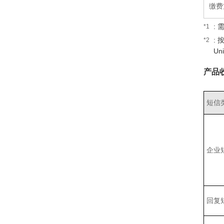
缴费
:
*1
:
*2
U
产品
短信
企业
回复