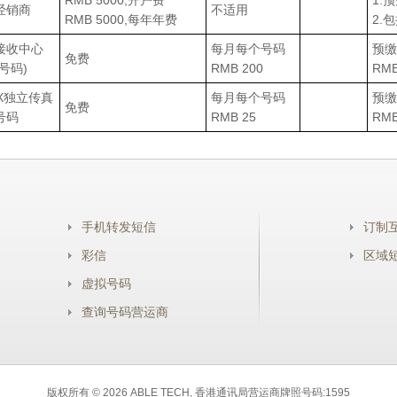
RMB 5000,开户费
1.
经销商
不适用
RMB 5000,每年年费
2.包
接收中心
每月每个号码
预缴
免费
号码)
RMB 200
RMB
AX独立传真
每月每个号码
预缴
免费
号码
RMB 25
RMB
手机转发短信
订制
彩信
区域
虚拟号码
查询号码营运商
版权所有 ©
2026 ABLE TECH, 香港通讯局营运商牌照号码:1595