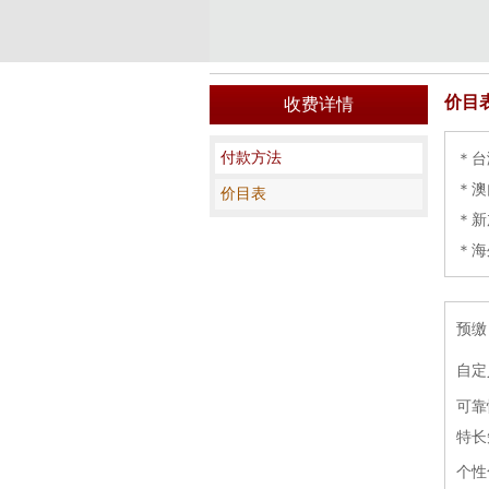
价目
收费详情
付款方法
＊台
＊澳
价目表
＊新
＊海
预缴
自定
可靠
特长
个性